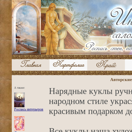
Авторские
А также:
Нарядные куклы ручн
народном стиле украс
красивым подарком д
Роспись интерьеров
Все куклы наша худо